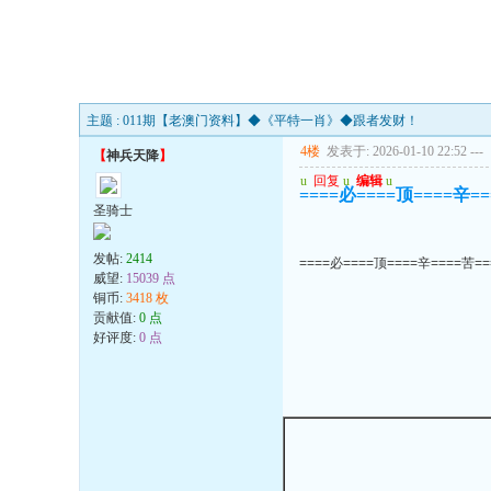
主题 : 011期【老澳门资料】◆《平特一肖》◆跟者发财！
4楼
发表于: 2026-01-10 22:52
---
【
神兵天降
】
u
回复
u
编辑
u
====必====顶====辛=
圣骑士
发帖:
2414
====必====顶====辛====苦=
威望:
15039 点
铜币:
3418 枚
贡献值:
0 点
好评度:
0 点