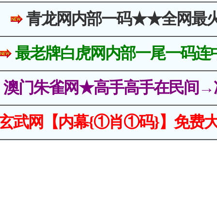
青龙网内部一码★★全网最
最老牌白虎网内部一尾一码连
澳门朱雀网★高手高手在民间→
玄武网【内幕{①肖①码}】免费