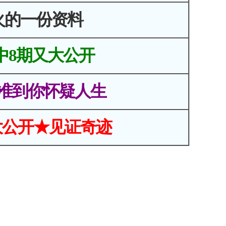
火的一份资料
中8期又大公开
准到你怀疑人生
大公开★见证奇迹