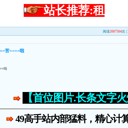
站长推荐:租
阅读
2007504
次 |
===苦====啦
===啦
【首位图片.长条文字
49高手站内部猛料，精心计