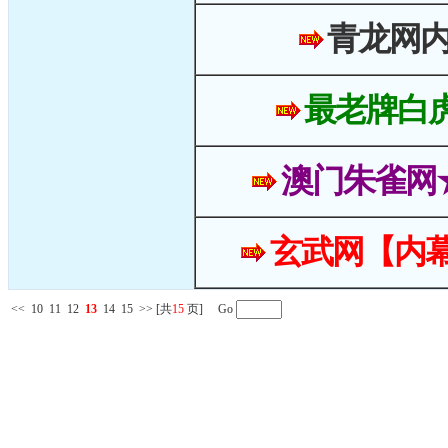
青龙网
最老牌白
澳门朱雀网
玄武网【内幕
<<
10
11
12
13
14
15
>>
[共
15
页] Go