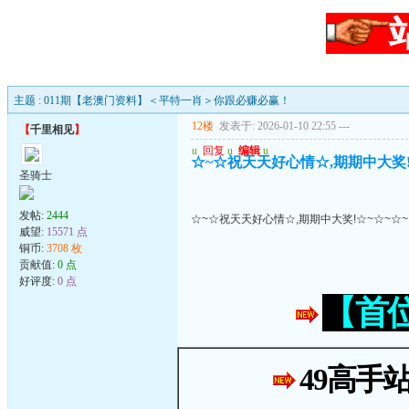
主题 : 011期【老澳门资料】＜平特一肖＞你跟必赚必赢！
12楼
发表于: 2026-01-10 22:55
---
【
千里相见
】
u
回复
u
编辑
u
☆~☆祝天天好心情☆,期期中大奖!
圣骑士
发帖:
2444
☆~☆祝天天好心情☆,期期中大奖!☆~☆~☆~
威望:
15571 点
铜币:
3708 枚
贡献值:
0 点
好评度:
0 点
【首
49高手