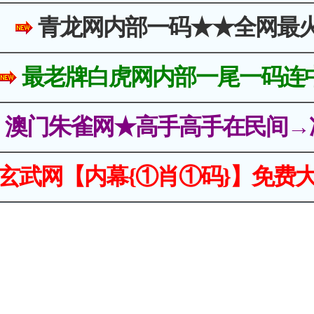
青龙网内部一码★★全网最
最老牌白虎网内部一尾一码连
澳门朱雀网★高手高手在民间→
玄武网【内幕{①肖①码}】免费