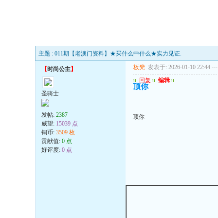
主题 : 011期【老澳门资料】★买什么中什么★实力见证.
板凳
发表于: 2026-01-10 22:44
---
【
时尚公主
】
u
回复
u
编辑
u
顶你
圣骑士
发帖:
2387
顶你
威望:
15039 点
铜币:
3509 枚
贡献值:
0 点
好评度:
0 点