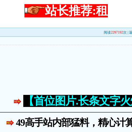
站长推荐:租
阅读
2297192
次 |
【首位图片.长条文字
49高手站内部猛料，精心计