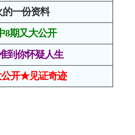
火的一份资料
中8期又大公开
准到你怀疑人生
大公开★见证奇迹