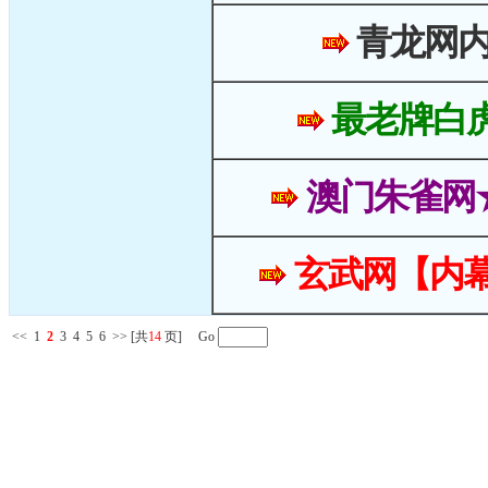
青龙网
最老牌白
澳门朱雀网
玄武网【内幕
<<
1
2
3
4
5
6
>>
[共
14
页] Go