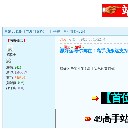
主题 : 011期【老澳门资料】━〖平特一肖〗期期火爆!
沙发
发表于: 2026-01-10 22:44
---
【
南海仙女
】
u
回复
u
编辑
u
愿好运与你同在！高手我永远支持
圣骑士
发帖:
2421
愿好运与你同在！高手我永远支持你!
威望:
15076 点
铜币:
3463 枚
贡献值:
0 点
好评度:
0 点
【首
49高手