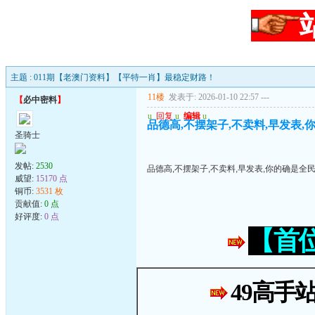
主题 : 011期【老澳门资料】【平特一肖】最稳定财路！
11楼
发表于: 2026-01-10 22:57
---
【
必中密料
】
u
回复
u
编辑
u
品德高,不摆架子,不卖料,早发表,
圣骑士
发帖:
2530
品德高,不摆架子,不卖料,早发表,你的确是全
威望:
15170 点
铜币:
3531 枚
贡献值:
0 点
好评度:
0 点
【首
49高手