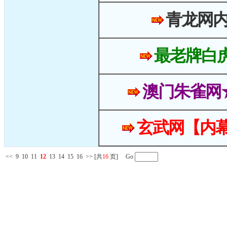
青龙网
最老牌白
澳门朱雀网
玄武网【内幕
<<
9
10
11
12
13
14
15
16
>>
[共
16
页] Go