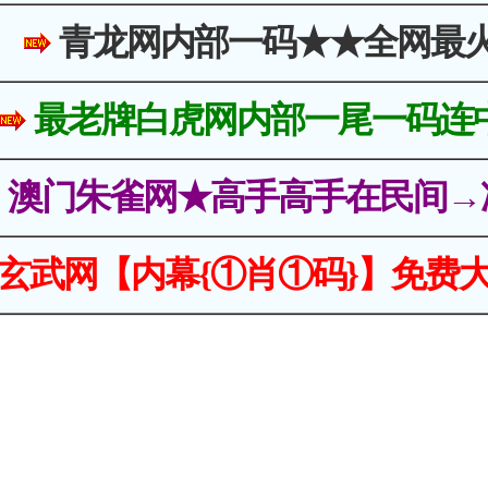
青龙网内部一码★★全网最
最老牌白虎网内部一尾一码连
澳门朱雀网★高手高手在民间→
玄武网【内幕{①肖①码}】免费