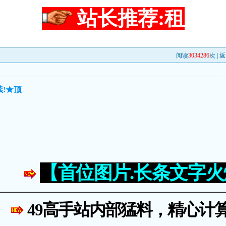
站长推荐:租
阅读
3034286
次 |
返
!★顶
【首位图片.长条文字
49高手站内部猛料，精心计