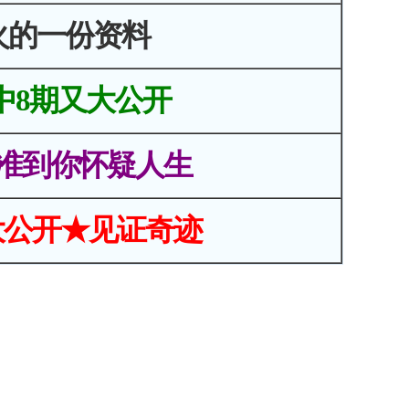
火的一份资料
中8期又大公开
准到你怀疑人生
大公开★见证奇迹