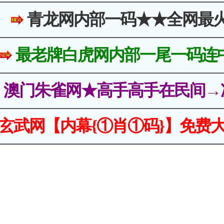
青龙网内部一码★★全网最
最老牌白虎网内部一尾一码连
澳门朱雀网★高手高手在民间→
玄武网【内幕{①肖①码}】免费