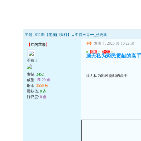
主题 : 011期【老澳门资料】→中特三肖━_已更新
4楼
发表于: 2026-01-10 22:50
---
【
红的苹果
】
u
回复
u
编辑
u
顶无私为彩民贡献的高
圣骑士
发帖:
2452
顶无私为彩民贡献的高手
威望:
15120 点
铜币:
3550 枚
贡献值:
0 点
好评度:
0 点