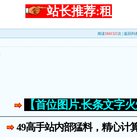
站长推荐:租
阅读
1841321
次 |
返回列
手
【首位图片.长条文字
49高手站内部猛料，精心计