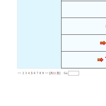
<<
2
3
4
5
6
7
8
9
>>
[共
11
页] Go