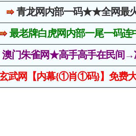
青龙网内部一码★★全网最
最老牌白虎网内部一尾一码连
澳门朱雀网★高手高手在民间→
玄武网【内幕{①肖①码}】免费