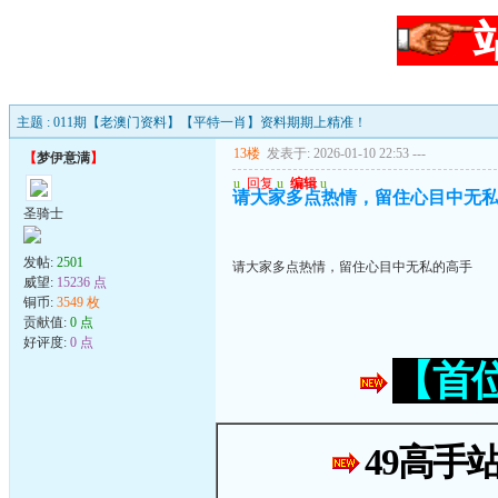
主题 : 011期【老澳门资料】【平特一肖】资料期期上精准！
13楼
发表于: 2026-01-10 22:53
---
【
梦伊意满
】
u
回复
u
编辑
u
请大家多点热情，留住心目中无
圣骑士
发帖:
2501
请大家多点热情，留住心目中无私的高手
威望:
15236 点
铜币:
3549 枚
贡献值:
0 点
好评度:
0 点
【首
49高手