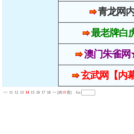
青龙网
最老牌白
澳门朱雀网
玄武网【内幕
<<
11
12
13
14
15
16
17
18
>>
[共
19
页] Go