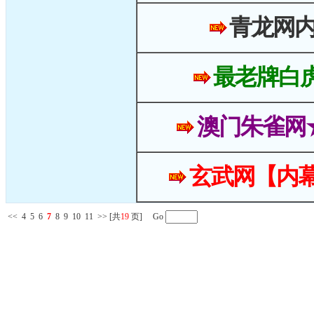
青龙网
最老牌白
澳门朱雀网
玄武网【内幕
<<
4
5
6
7
8
9
10
11
>>
[共
19
页] Go