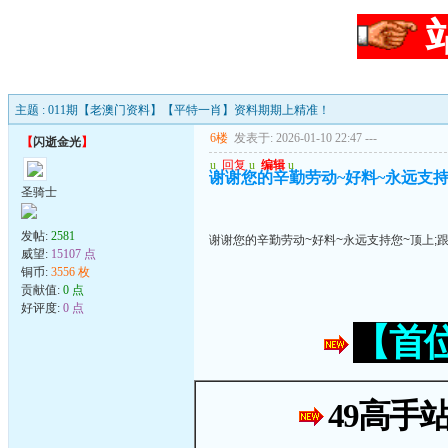
主题 : 011期【老澳门资料】【平特一肖】资料期期上精准！
6楼
发表于: 2026-01-10 22:47
---
【
闪逝金光
】
u
回复
u
编辑
u
谢谢您的辛勤劳动~好料~永远支持
圣骑士
发帖:
2581
谢谢您的辛勤劳动~好料~永远支持您~顶上;
威望:
15107 点
铜币:
3556 枚
贡献值:
0 点
好评度:
0 点
【首
49高手