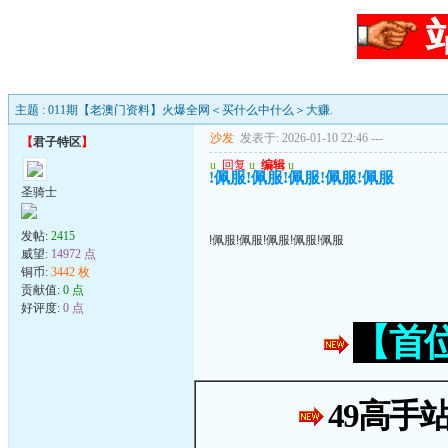
主题 : 011期【老澳门资料】火爆全网＜买什么中什么＞大赚.
沙发
发表于: 2026-01-10 22:46
---
【
君子特区
】
u
回复
u
编辑
u
!佩服!佩服!佩服!佩服!佩服
圣骑士
发帖:
2415
!佩服!佩服!佩服!佩服!佩服
威望:
14972 点
铜币:
3442 枚
贡献值:
0 点
好评度:
0 点
【首
49高手