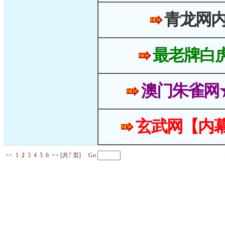
青龙网
最老牌白
澳门朱雀网
玄武网【内幕
<<
1
2
3
4
5
6
>>
[共
7
页] Go