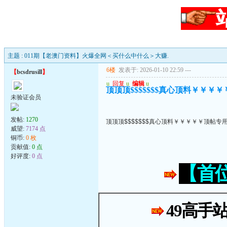
主题 : 011期【老澳门资料】火爆全网＜买什么中什么＞大赚.
6楼
发表于: 2026-01-10 22:59
---
【
bcsdrusill
】
u
回复
u
编辑
u
顶顶顶$$$$$$$真心顶料￥￥￥
未验证会员
发帖:
1270
顶顶顶$$$$$$$真心顶料￥￥￥￥￥顶帖专
威望:
7174 点
铜币:
0 枚
贡献值:
0 点
好评度:
0 点
【首
49高手