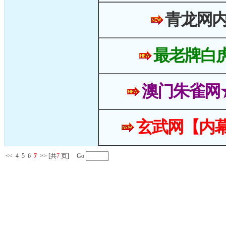
青龙网
最老牌白
澳门朱雀网
玄武网【内幕
<<
4
5
6
7
>>
[共
7
页] Go