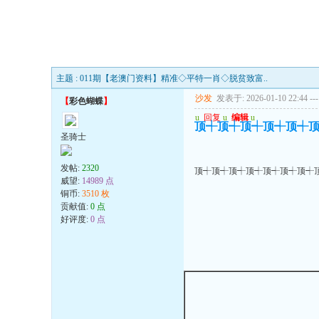
主题 : 011期【老澳门资料】精准◇平特一肖◇脱贫致富..
沙发
发表于: 2026-01-10 22:44
---
【
彩色蝴蝶
】
u
回复
u
编辑
u
顶┽顶┽顶┽顶┽顶┽
圣骑士
发帖:
2320
顶┽顶┽顶┽顶┽顶┽顶┽顶┽
威望:
14989 点
铜币:
3510 枚
贡献值:
0 点
好评度:
0 点