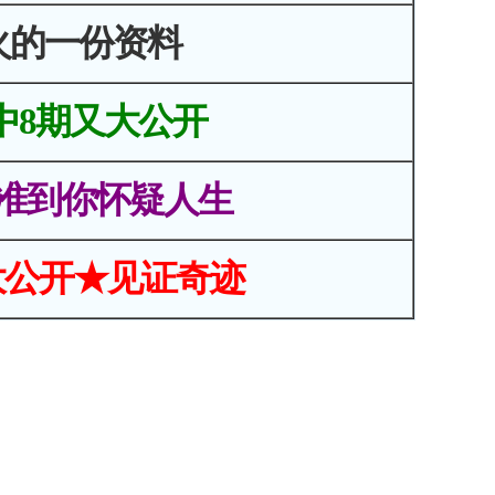
火的一份资料
中8期又大公开
准到你怀疑人生
大公开★见证奇迹