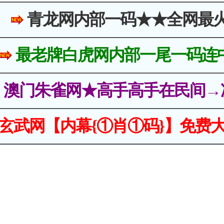
青龙网内部一码★★全网最
最老牌白虎网内部一尾一码连
澳门朱雀网★高手高手在民间→
玄武网【内幕{①肖①码}】免费