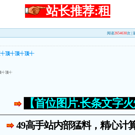
站长推荐:租
阅读
2654630
次 |
顶┽顶┽顶┽顶┽
顶┽顶┽
【首位图片.长条文字
49高手站内部猛料，精心计