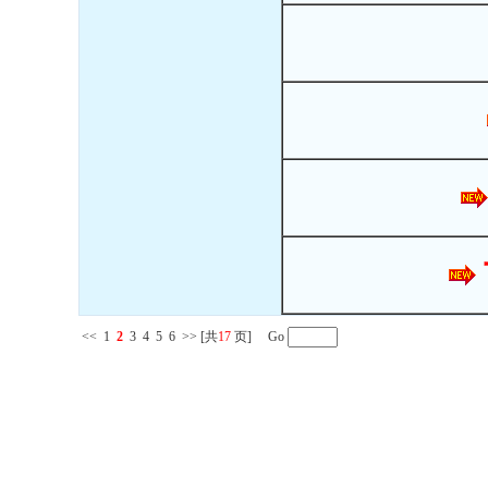
<<
1
2
3
4
5
6
>>
[共
17
页] Go