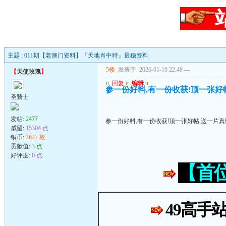
主题 : 011期【老澳门资料】『天地肖中特』最稳资料.
5楼
发表于: 2026-01-10 22:48
---
【
天使玫瑰
】
u
回复
u
编辑
u
参一份好料,有一份收获!顶一张好帖
圣骑士
发帖:
2477
参一份好料,有一份收获!顶一张好帖,送一片真
威望:
15304 点
铜币:
3627 枚
贡献值:
3 点
好评度:
0 点
【首
49高手