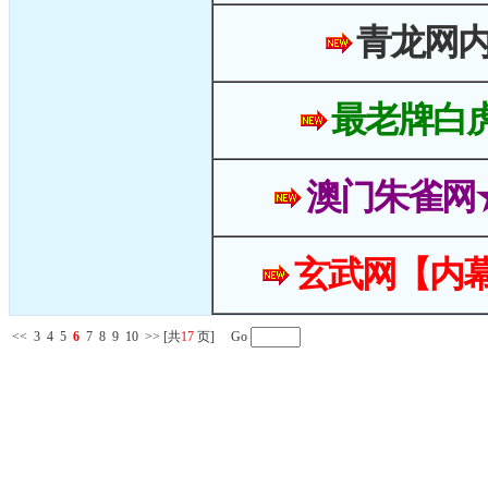
青龙网
最老牌白
澳门朱雀网
玄武网【内幕
<<
3
4
5
6
7
8
9
10
>>
[共
17
页] Go