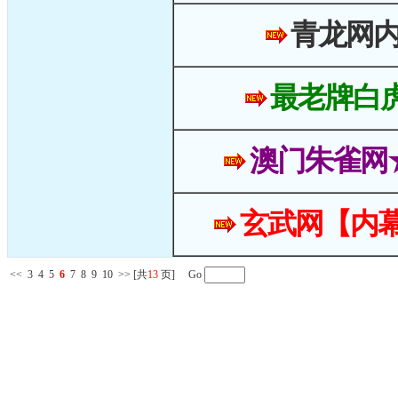
青龙网
最老牌白
澳门朱雀网
玄武网【内幕
<<
3
4
5
6
7
8
9
10
>>
[共
13
页] Go