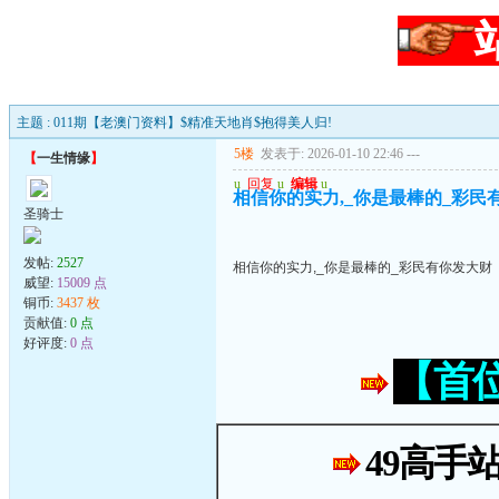
主题 : 011期【老澳门资料】$精准天地肖$抱得美人归!
5楼
发表于: 2026-01-10 22:46
---
【
一生情缘
】
u
回复
u
编辑
u
相信你的实力,_你是最棒的_彩民
圣骑士
发帖:
2527
相信你的实力,_你是最棒的_彩民有你发大财
威望:
15009 点
铜币:
3437 枚
贡献值:
0 点
好评度:
0 点
【首
49高手