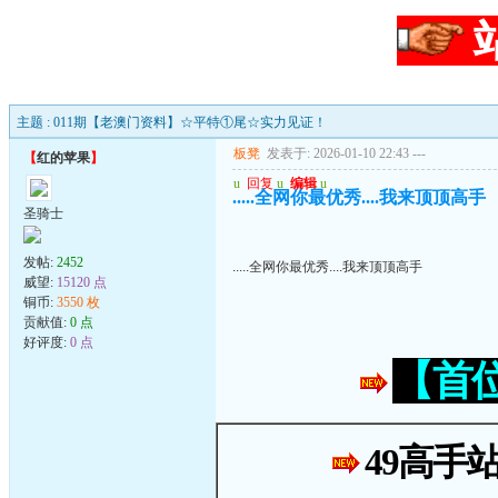
主题 : 011期【老澳门资料】☆平特①尾☆实力见证！
板凳
发表于: 2026-01-10 22:43
---
【
红的苹果
】
u
回复
u
编辑
u
.....全网你最优秀....我来顶顶高手
圣骑士
发帖:
2452
.....全网你最优秀....我来顶顶高手
威望:
15120 点
铜币:
3550 枚
贡献值:
0 点
好评度:
0 点
【首
49高手