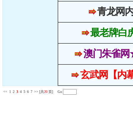
青龙网
最老牌白
澳门朱雀网
玄武网【内幕
<<
1
2
3
4
5
6
7
>>
[共
20
页] Go