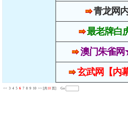
青龙网
最老牌白
澳门朱雀网
玄武网【内幕
<<
3
4
5
6
7
8
9
10
>>
[共
10
页] Go