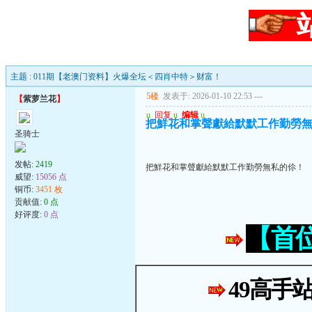
主题 : 011期【老澳门资料】火爆全坛＜四肖中特＞财富！
5楼
发表于: 2026-01-10 22:53
---
【
紫萝兰花
】
u
回复
u
编辑
u
把鮮花和掌聲獻給默默工作勤勞
圣骑士
发帖:
2419
把鮮花和掌聲獻給默默工作勤勞無私的伱！
威望:
15056 点
铜币:
3451 枚
贡献值:
0 点
好评度:
0 点
【首
49高手