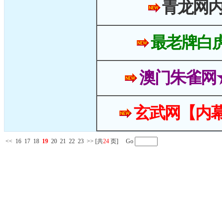
青龙网
最老牌白
澳门朱雀网
玄武网【内幕
<<
16
17
18
19
20
21
22
23
>>
[共
24
页] Go