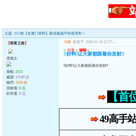
主题 : 011期【老澳门资料】最强最稳平特尾资料！
18楼
发表于: 2026-01-10 22:57
---
【
致富之路
】
u
回复
u
编辑
u
!!好料!让大家都跟着你发财!!
圣骑士
!!好料!让大家都跟着你发财!!
发帖:
2513
威望:
15149 点
铜币:
3509 枚
贡献值:
0 点
【首
好评度:
0 点
49高手