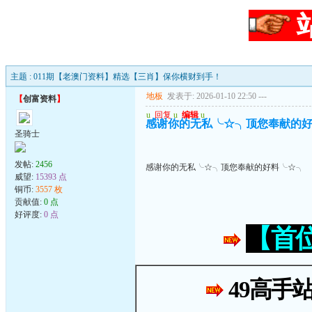
主题 : 011期【老澳门资料】精选【三肖】保你横财到手！
地板
发表于: 2026-01-10 22:50
---
【
创富资料
】
u
回复
u
编辑
u
感谢你的无私╰☆╮顶您奉献的
圣骑士
发帖:
2456
感谢你的无私╰☆╮顶您奉献的好料╰☆╮
威望:
15393 点
铜币:
3557 枚
贡献值:
0 点
好评度:
0 点
【首
49高手