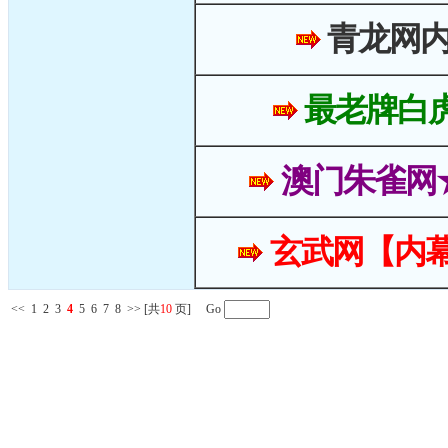
青龙网
最老牌白
澳门朱雀网
玄武网【内幕
<<
1
2
3
4
5
6
7
8
>>
[共
10
页] Go