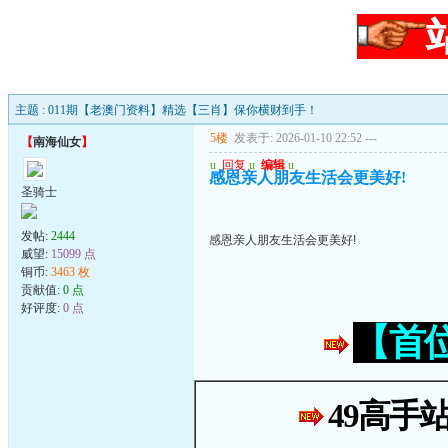
主题 : 011期【老澳门资料】精选【三肖】保你横财到手！
5楼
发表于: 2026-01-10 22:52
---
【
南海仙女
】
u
回复
u
编辑
u
感恩亲人朋友生活会更美好!
圣骑士
发帖:
2444
感恩亲人朋友生活会更美好!
威望:
15099 点
铜币:
3463 枚
贡献值:
0 点
好评度:
0 点
【首
49高手