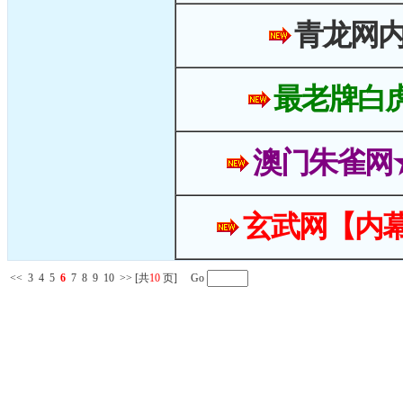
青龙网
最老牌白
澳门朱雀网
玄武网【内幕
<<
3
4
5
6
7
8
9
10
>>
[共
10
页] Go