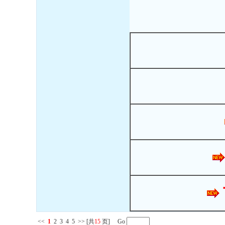
<<
1
2
3
4
5
>>
[共
15
页] Go