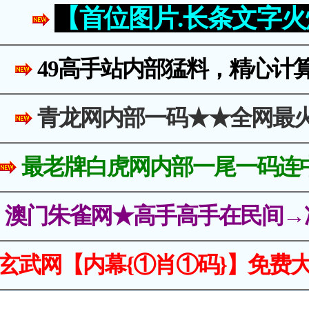
【首位图片.长条文字
49高手站内部猛料，精心计
青龙网内部一码★★全网最
最老牌白虎网内部一尾一码连
澳门朱雀网★高手高手在民间→
玄武网【内幕{①肖①码}】免费