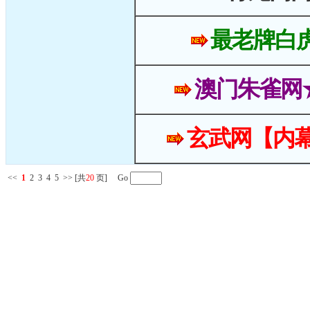
最老牌白
澳门朱雀网
玄武网【内幕
<<
1
2
3
4
5
>>
[共
20
页] Go