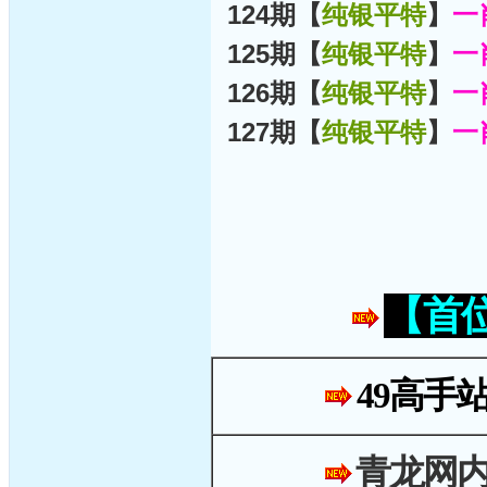
124期【
纯银平特
】
一
125期【
纯银平特
】
一
126期【
纯银平特
】
一
127期【
纯银平特
】
一
【首
49高手
青龙网