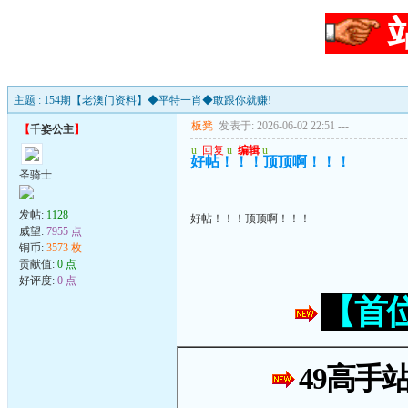
主题 : 154期【老澳门资料】◆平特一肖◆敢跟你就赚!
板凳
发表于: 2026-06-02 22:51
---
【
千姿公主
】
u
回复
u
编辑
u
好帖！！！顶顶啊！！！
圣骑士
发帖:
1128
好帖！！！顶顶啊！！！
威望:
7955 点
铜币:
3573 枚
贡献值:
0 点
好评度:
0 点
【首
49高手