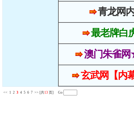
青龙网
最老牌白
澳门朱雀网
玄武网【内幕
<<
1
2
3
4
5
6
7
>>
[共
13
页] Go