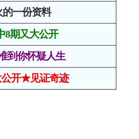
火的一份资料
中8期又大公开
准到你怀疑人生
大公开★见证奇迹