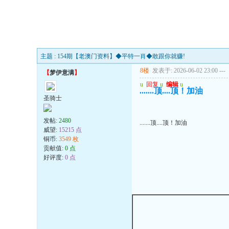
主题 : 154期【老澳门资料】◆平特一肖◆敢跟你就赚!
8楼
发表于: 2026-06-02 23:00
---
【
梦伊意满
】
u
回复
u
编辑
u
.......顶....顶！加油
圣骑士
发帖:
2480
.......顶....顶！加油
威望:
15215 点
铜币:
3549 枚
贡献值:
0 点
好评度:
0 点