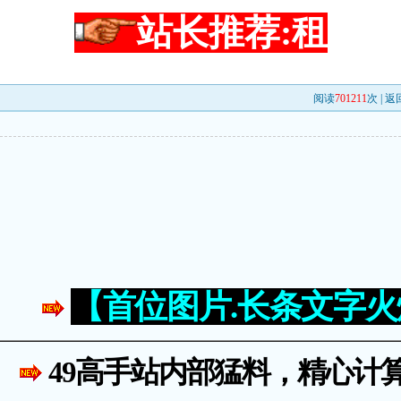
站长推荐:租
阅读
701211
次 |
返
【首位图片.长条文字
49高手站内部猛料，精心计