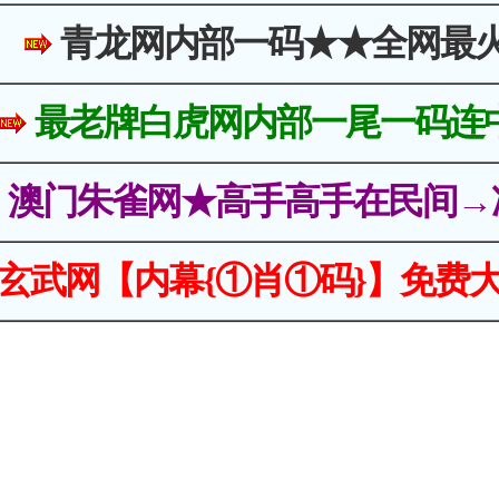
青龙网内部一码★★全网最
最老牌白虎网内部一尾一码连
澳门朱雀网★高手高手在民间→
玄武网【内幕{①肖①码}】免费