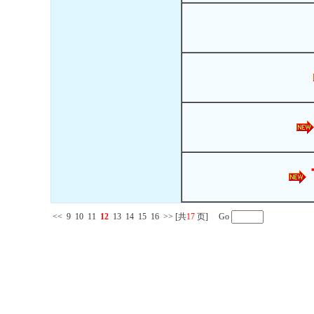
<<
9
10
11
12
13
14
15
16
>>
[共
17
页] Go