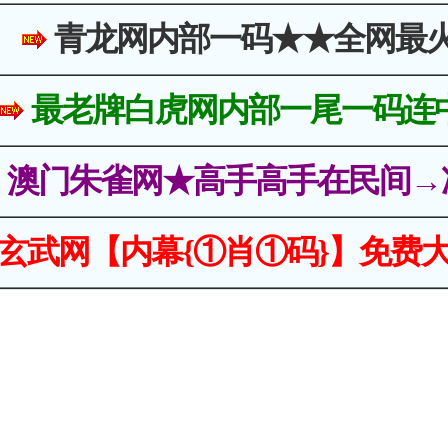
青龙网内部一码★★全网最
最老牌白虎网内部一尾一码连
澳门朱雀网★高手高手在民间→
玄武网【内幕{①肖①码}】免费