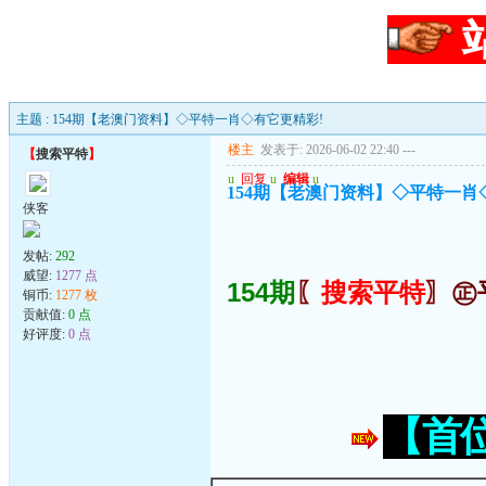
主题 : 154期【老澳门资料】◇平特一肖◇有它更精彩!
楼主
发表于: 2026-06-02 22:40
---
【
搜索平特
】
u
回复
u
编辑
u
154期【老澳门资料】◇平特一肖
侠客
发帖:
292
威望:
1277 点
154
期
〖
搜索平特
〗
㊣
铜币:
1277 枚
贡献值:
0 点
好评度:
0 点
【首