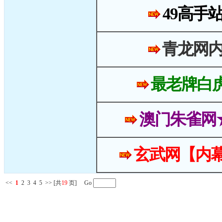
49高手
青龙网
最老牌白
澳门朱雀网
玄武网【内幕
<<
1
2
3
4
5
>>
[共
19
页] Go