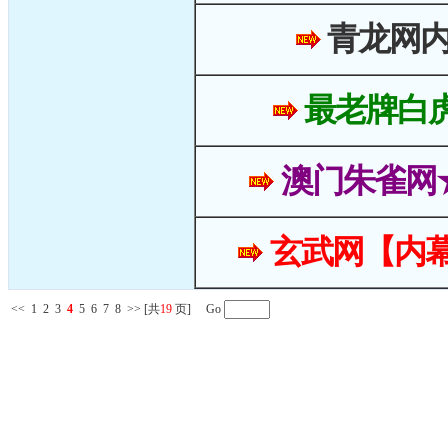
青龙网
最老牌白
澳门朱雀网
玄武网【内幕
<<
1
2
3
4
5
6
7
8
>>
[共
19
页] Go