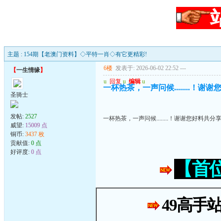
主题 : 154期【老澳门资料】◇平特一肖◇有它更精彩!
6楼
发表于: 2026-06-02 22:52
---
【
一生情缘
】
u
回复
u
编辑
u
一杯热茶，一声问候........！谢
圣骑士
发帖:
2527
一杯热茶，一声问候........！谢谢您好料共分
威望:
15009 点
铜币:
3437 枚
贡献值:
0 点
好评度:
0 点
【首
49高手