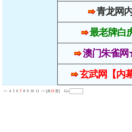
青龙网
最老牌白
澳门朱雀网
玄武网【内幕
<<
4
5
6
7
8
9
10
11
>>
[共
19
页] Go