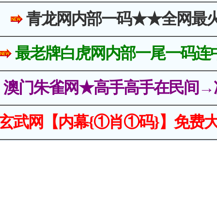
青龙网内部一码★★全网最
最老牌白虎网内部一尾一码连
澳门朱雀网★高手高手在民间→
玄武网【内幕{①肖①码}】免费