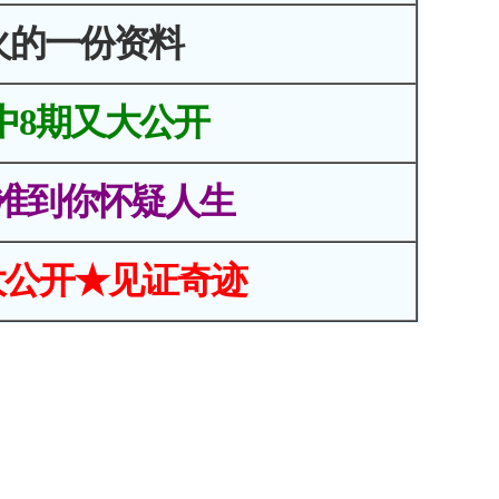
火的一份资料
中8期又大公开
准到你怀疑人生
大公开★见证奇迹