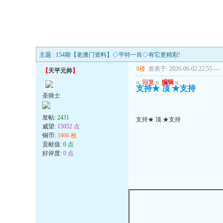
主题 : 154期【老澳门资料】◇平特一肖◇有它更精彩!
8楼
发表于: 2026-06-02 22:55
---
【
天平元帅
】
u
回复
u
编辑
u
支持★ 顶 ★支持
圣骑士
发帖:
2431
支持★ 顶 ★支持
威望:
15052 点
铜币:
3466 枚
贡献值:
0 点
好评度:
0 点