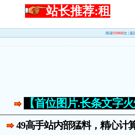
站长推荐:租
阅读
939808
次 |
返
【首位图片.长条文字
49高手站内部猛料，精心计