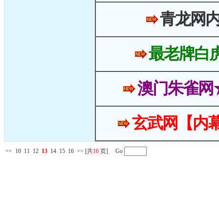
青龙网
最老牌白
澳门朱雀网
玄武网【内幕
<<
10
11
12
13
14
15
16
>>
[共
16
页] Go