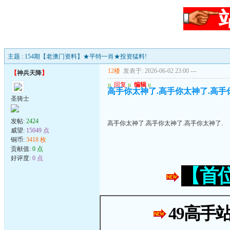
主题 : 154期【老澳门资料】★平特一肖★投资猛料!
12楼
发表于: 2026-06-02 23:00
---
【
神兵天降
】
u
回复
u
编辑
u
高手你太神了.高手你太神了.高手
圣骑士
发帖:
2424
高手你太神了.高手你太神了.高手你太神了.
威望:
15049 点
铜币:
3418 枚
贡献值:
0 点
好评度:
0 点
【首
49高手