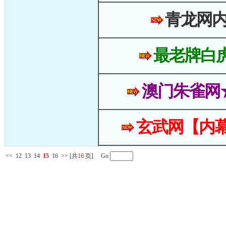
青龙网
最老牌白
澳门朱雀网
玄武网【内幕
<<
12
13
14
15
16
>>
[共
16
页] Go