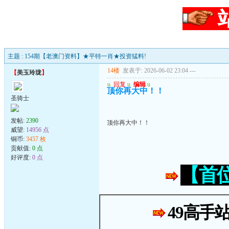
主题 : 154期【老澳门资料】★平特一肖★投资猛料!
14楼
发表于: 2026-06-02 23:04
---
【
美玉玲珑
】
u
回复
u
编辑
u
顶你再大中！！
圣骑士
发帖:
2390
顶你再大中！！
威望:
14956 点
铜币:
3457 枚
贡献值:
0 点
好评度:
0 点
【首
49高手