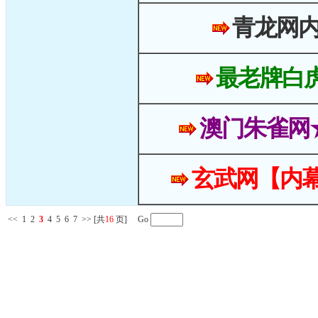
青龙网
最老牌白
澳门朱雀网
玄武网【内幕
<<
1
2
3
4
5
6
7
>>
[共
16
页] Go