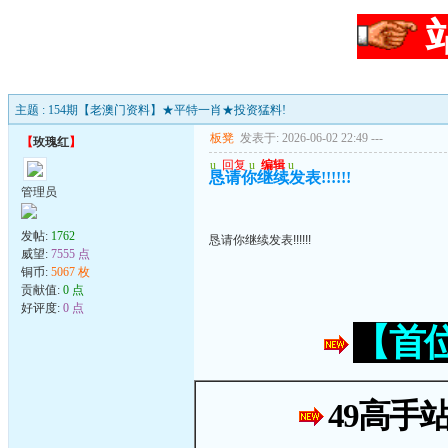
主题 : 154期【老澳门资料】★平特一肖★投资猛料!
板凳
发表于: 2026-06-02 22:49
---
【
玫瑰红
】
u
回复
u
编辑
u
恳请你继续发表!!!!!!
管理员
发帖:
1762
恳请你继续发表!!!!!!
威望:
7555 点
铜币:
5067 枚
贡献值:
0 点
好评度:
0 点
【首
49高手