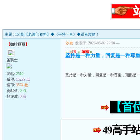
主题 : 154期【老澳门资料】◆《平特一肖》◆跟者发财！
沙发
发表于: 2026-06-02 22:50
---
【
咖啡丽丽
】
u
回复
u
编辑
u
坚持是一种力量，回复是一种尊
圣骑士
发帖:
2510
坚持是一种力量，回复是一种尊重，顶贴是
威望:
15279 点
铜币:
3574 枚
贡献值:
0 点
好评度:
0 点
【首
49高手