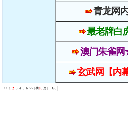
青龙网
最老牌白
澳门朱雀网
玄武网【内幕
<<
1
2
3
4
5
6
>>
[共
10
页] Go