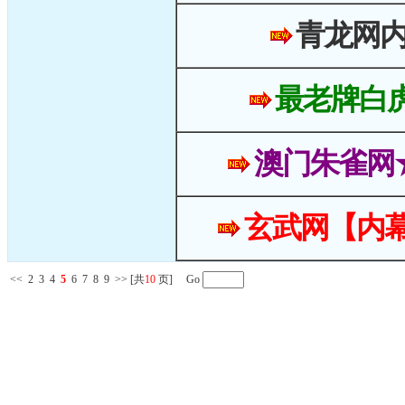
青龙网
最老牌白
澳门朱雀网
玄武网【内幕
<<
2
3
4
5
6
7
8
9
>>
[共
10
页] Go