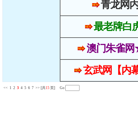
青龙网
最老牌白
澳门朱雀网
玄武网【内幕
<<
1
2
3
4
5
6
7
>>
[共
15
页] Go