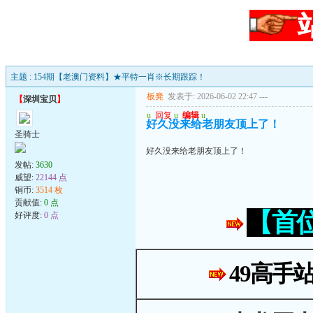
主题 : 154期【老澳门资料】★平特一肖※长期跟踪！
板凳
发表于: 2026-06-02 22:47
---
【
深圳宝贝
】
u
回复
u
编辑
u
好久没来给老朋友顶上了！
圣骑士
好久没来给老朋友顶上了！
发帖:
3630
威望:
22144 点
铜币:
3514 枚
贡献值:
0 点
【首
好评度:
0 点
49高手