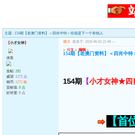
主题 : 154期【老澳门资料】＜四肖中特＞你就是下一个有钱人.
楼主
发表于: 2026-06-02 22:40
---
【
小才女神
】
u
回复
u
编辑
u
154期【老澳门资料】＜四肖中特
侠客
发帖:
292
威望:
1272 点
154期
【
小才女神★四
铜币:
1272 枚
贡献值:
0 点
好评度:
0 点
【首