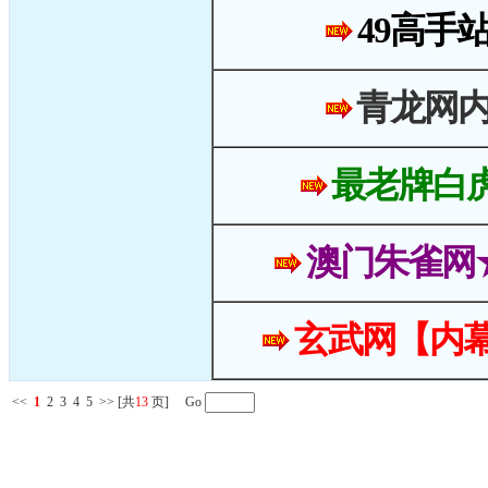
49高手
青龙网
最老牌白
澳门朱雀网
玄武网【内幕
<<
1
2
3
4
5
>>
[共
13
页] Go