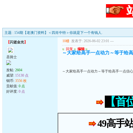
主题 : 154期【老澳门资料】＜四肖中特＞你就是下一个有钱人.
10楼
发表于: 2026-06-02 23:01
---
【
闪逝金光
】
u
回复
u
编辑
u
～大家给高手一点动力～等于给
圣骑士
发帖:
2604
～大家给高手一点动力～等于给高手一点信
威望:
15130 点
铜币:
3556 枚
贡献值:
0 点
好评度:
0 点
【首
49高手