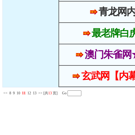
青龙网
最老牌白
澳门朱雀网
玄武网【内幕
<<
8
9
10
11
12
13
>>
[共
13
页] Go