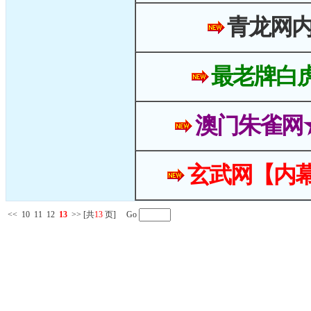
青龙网
最老牌白
澳门朱雀网
玄武网【内幕
<<
10
11
12
13
>>
[共
13
页] Go