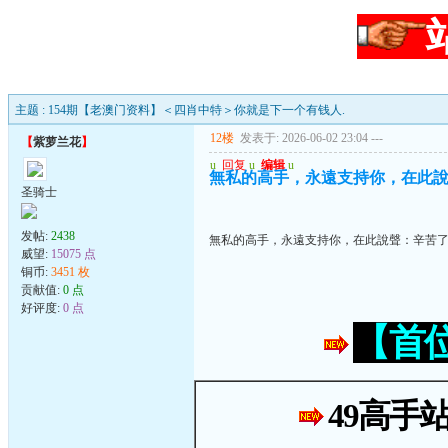
主题 : 154期【老澳门资料】＜四肖中特＞你就是下一个有钱人.
12楼
发表于: 2026-06-02 23:04
---
【
紫萝兰花
】
u
回复
u
编辑
u
無私的高手，永遠支持你，在此
圣骑士
发帖:
2438
無私的高手，永遠支持你，在此說聲：辛苦
威望:
15075 点
铜币:
3451 枚
贡献值:
0 点
好评度:
0 点
【首
49高手