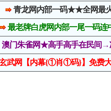
青龙网内部一码★★全网最
最老牌白虎网内部一尾一码连
澳门朱雀网★高手高手在民间→
玄武网【内幕{①肖①码}】免费