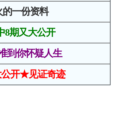
火的一份资料
中8期又大公开
准到你怀疑人生
大公开★见证奇迹