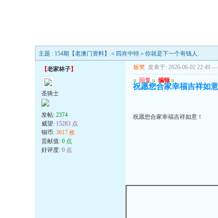
主题 : 154期【老澳门资料】＜四肖中特＞你就是下一个有钱人.
板凳
发表于: 2026-06-02 22:49
---
【
老家林子
】
u
回复
u
编辑
u
祝愿您合家幸福吉祥如
圣骑士
发帖:
2374
祝愿您合家幸福吉祥如意！
威望:
15283 点
铜币:
3617 枚
贡献值:
0 点
好评度:
0 点