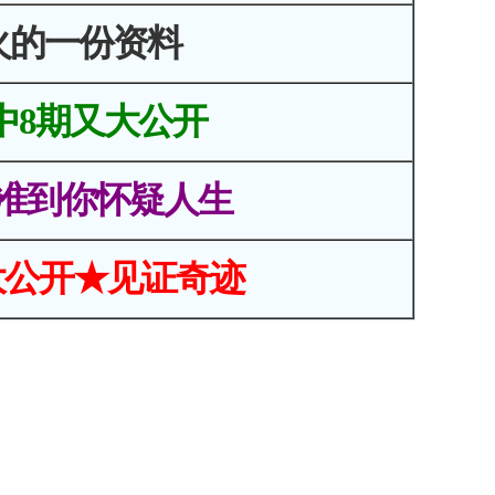
火的一份资料
中8期又大公开
准到你怀疑人生
大公开★见证奇迹