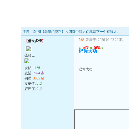
主题 : 154期【老澳门资料】＜四肖中特＞你就是下一个有钱人.
5楼
发表于: 2026-06-02 22:53
---
【
倩女多情
】
u
回复
u
编辑
u
记你大功
圣骑士
发帖:
1166
记你大功
威望:
7874 点
铜币:
3505 枚
贡献值:
0 点
好评度:
0 点