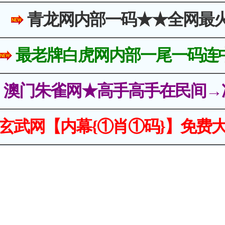
青龙网内部一码★★全网最
最老牌白虎网内部一尾一码连
澳门朱雀网★高手高手在民间→
玄武网【内幕{①肖①码}】免费