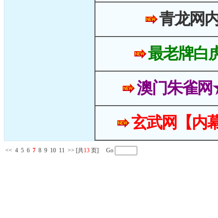
青龙网
最老牌白
澳门朱雀网
玄武网【内幕
<<
4
5
6
7
8
9
10
11
>>
[共
13
页] Go