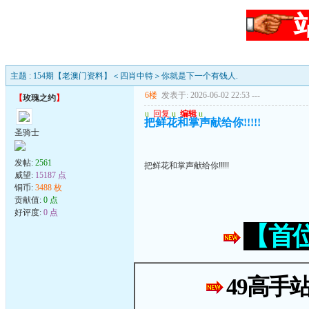
主题 : 154期【老澳门资料】＜四肖中特＞你就是下一个有钱人.
6楼
发表于: 2026-06-02 22:53
---
【
玫瑰之约
】
u
回复
u
编辑
u
把鲜花和掌声献给你!!!!!
圣骑士
发帖:
2561
把鲜花和掌声献给你!!!!!
威望:
15187 点
铜币:
3488 枚
贡献值:
0 点
好评度:
0 点
【首
49高手