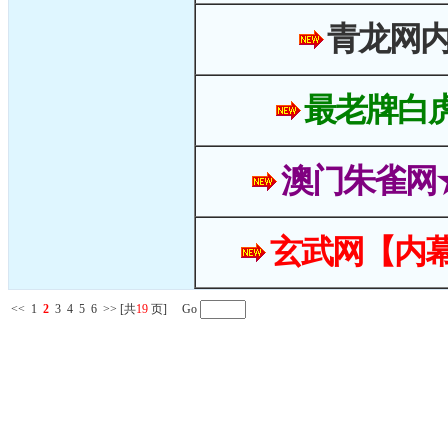
青龙网
最老牌白
澳门朱雀网
玄武网【内幕
<<
1
2
3
4
5
6
>>
[共
19
页] Go