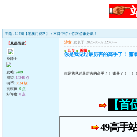
主题 : 154期【老澳门资料】＜三肖中特＞你跟必赚必赢！
沙发
发表于: 2026-06-02 22:48
---
【
凰语昂然
】
u
回复
u
编辑
u
你是我见过最厉害的高手了！ 赚
圣骑士
发帖:
2489
你是我见过最厉害的高手了！ 赚暴了！！！
威望:
15348 点
铜币:
3624 枚
贡献值:
0 点
好评度:
0 点
【首
49高手