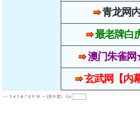
青龙网
最老牌白
澳门朱雀网
玄武网【内幕
<<
3
4
5
6
7
8
9
10
>>
[共
19
页] Go