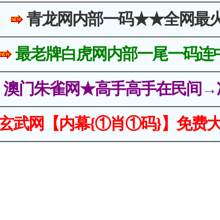
青龙网内部一码★★全网最
最老牌白虎网内部一尾一码连
澳门朱雀网★高手高手在民间→
玄武网【内幕{①肖①码}】免费