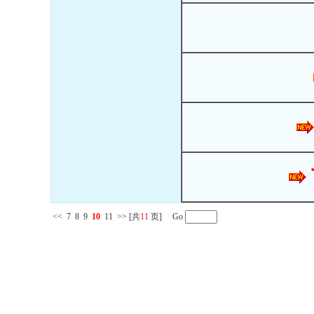
<<
7
8
9
10
11
>>
[共
11
页] Go