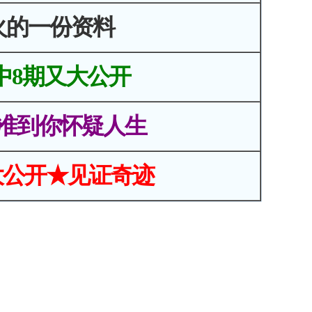
火的一份资料
中8期又大公开
准到你怀疑人生
大公开★见证奇迹