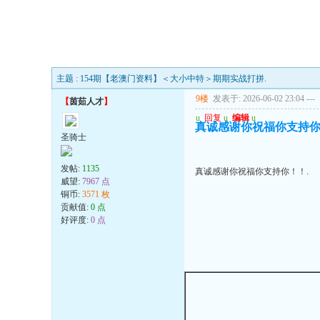
主题 : 154期【老澳门资料】＜大小中特＞期期实战打拼.
9楼
发表于: 2026-06-02 23:04
---
【
茵茹人才
】
u
回复
u
编辑
u
真诚感谢你祝福你支持你
圣骑士
发帖:
1135
真诚感谢你祝福你支持你！！.
威望:
7967 点
铜币:
3571 枚
贡献值:
0 点
好评度:
0 点