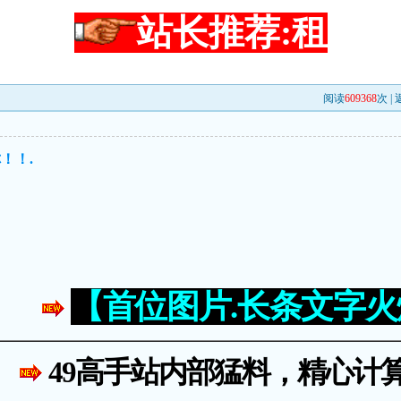
站长推荐:租
阅读
609368
次 |
！！.
【首位图片.长条文字
49高手站内部猛料，精心计