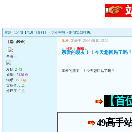
主题 : 154期【老澳门资料】＜大小中特＞期期实战打拼.
地板
发表于: 2026-06-02 22:56
---
【
南山风铃
】
u
回复
u
编辑
u
亲爱的朋友！！今天您回贴了吗
圣骑士
发帖:
2443
亲爱的朋友！！今天您回贴了吗？
威望:
15136 点
铜币:
3501 枚
贡献值:
0 点
好评度:
0 点
【首
49高手