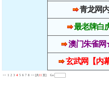
青龙网
最老牌白
澳门朱雀网
玄武网【内幕
<<
1
2
3
4
5
6
7
8
>>
[共
11
页] Go