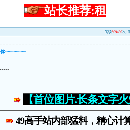
站长推荐:租
阅读
609489
次 |
~~~~~~~~
~~~~
【首位图片.长条文字
49高手站内部猛料，精心计