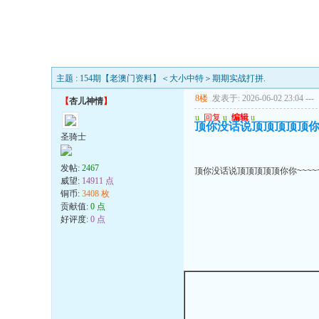
主题 : 154期【老澳门资料】＜大小中特＞期期实战打拼.
8楼
发表于: 2026-06-02 23:04
---
【
杏儿神情
】
u
回复
u
编辑
u
顶你没话说顶顶顶顶顶你你~
圣骑士
发帖:
2467
顶你没话说顶顶顶顶顶你你~~~~~
威望:
14911 点
铜币:
3408 枚
贡献值:
0 点
好评度:
0 点