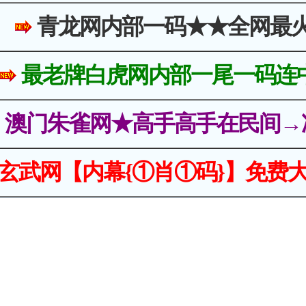
青龙网内部一码★★全网最
最老牌白虎网内部一尾一码连
澳门朱雀网★高手高手在民间→
玄武网【内幕{①肖①码}】免费