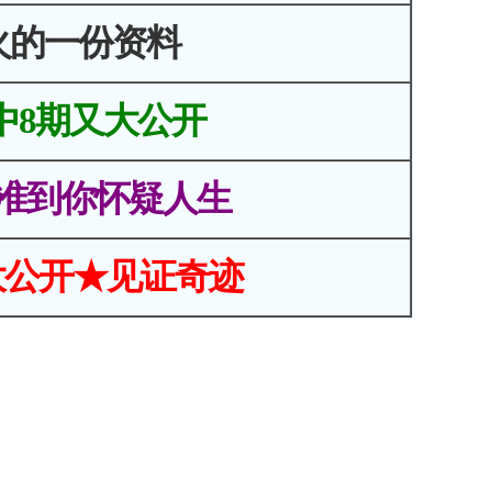
火的一份资料
中8期又大公开
准到你怀疑人生
大公开★见证奇迹