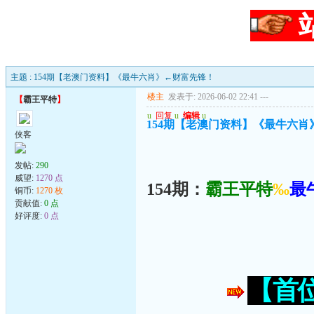
主题 : 154期【老澳门资料】《最牛六肖》←财富先锋！
楼主
发表于: 2026-06-02 22:41
---
【
霸王平特
】
u
回复
u
编辑
u
154期【老澳门资料】《最牛六
侠客
发帖:
290
威望:
1270 点
154期：
霸王平特
‰
最
铜币:
1270 枚
贡献值:
0 点
好评度:
0 点
【首