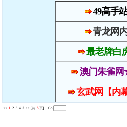
49高手
青龙网
最老牌白
澳门朱雀网
玄武网【内幕
<<
1
2
3
4
5
>>
[共
15
页] Go