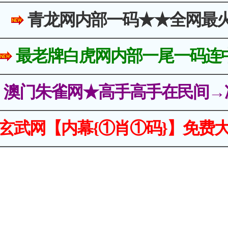
青龙网内部一码★★全网最
最老牌白虎网内部一尾一码连
澳门朱雀网★高手高手在民间→
玄武网【内幕{①肖①码}】免费