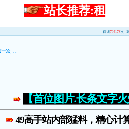
站长推荐:租
阅读
794173
次 |
一次．.
【首位图片.长条文字
49高手站内部猛料，精心计