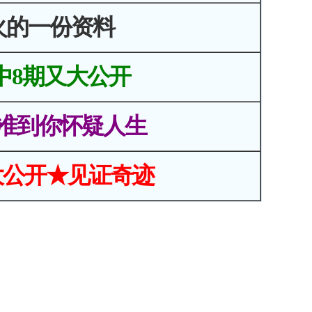
火的一份资料
中8期又大公开
准到你怀疑人生
大公开★见证奇迹