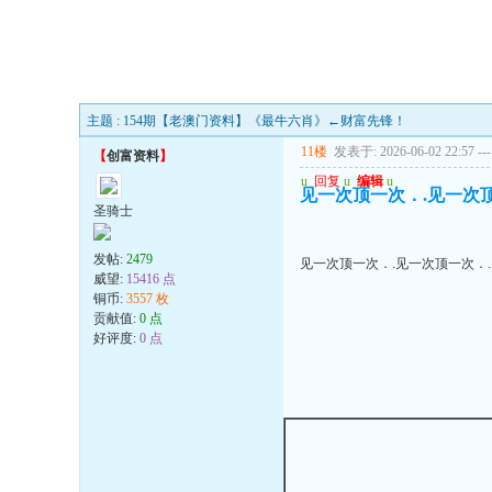
主题 : 154期【老澳门资料】《最牛六肖》←财富先锋！
11楼
发表于: 2026-06-02 22:57
---
【
创富资料
】
u
回复
u
编辑
u
见一次顶一次．.见一次顶
圣骑士
发帖:
2479
见一次顶一次．.见一次顶一次．.
威望:
15416 点
铜币:
3557 枚
贡献值:
0 点
好评度:
0 点