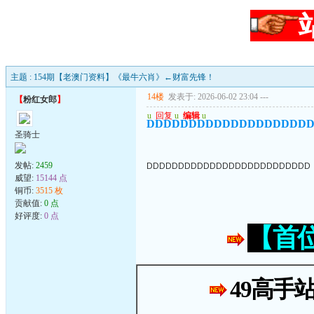
主题 : 154期【老澳门资料】《最牛六肖》←财富先锋！
14楼
发表于: 2026-06-02 23:04
---
【
粉红女郎
】
u
回复
u
编辑
u
DDDDDDDDDDDDDDDDDDD
圣骑士
发帖:
2459
DDDDDDDDDDDDDDDDDDDDDDDDDD
威望:
15144 点
铜币:
3515 枚
贡献值:
0 点
好评度:
0 点
【首
49高手