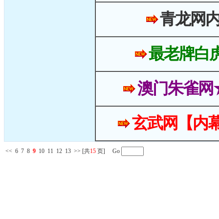
青龙网
最老牌白
澳门朱雀网
玄武网【内幕
<<
6
7
8
9
10
11
12
13
>>
[共
15
页] Go