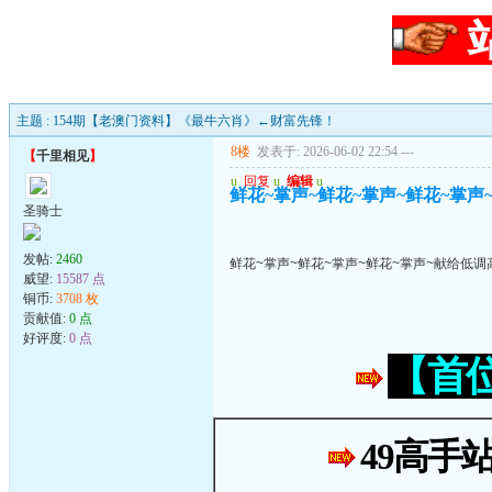
主题 : 154期【老澳门资料】《最牛六肖》←财富先锋！
8楼
发表于: 2026-06-02 22:54
---
【
千里相见
】
u
回复
u
编辑
u
鲜花~掌声~鲜花~掌声~鲜花~掌声
圣骑士
发帖:
2460
鲜花~掌声~鲜花~掌声~鲜花~掌声~献给低调
威望:
15587 点
铜币:
3708 枚
贡献值:
0 点
好评度:
0 点
【首
49高手